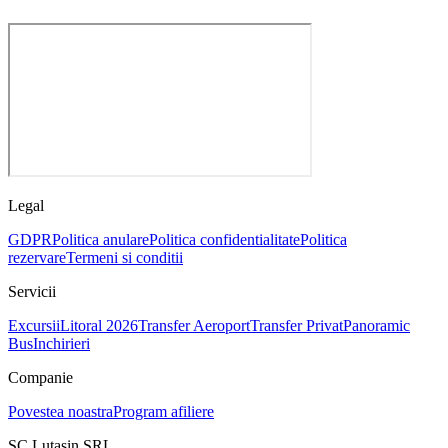
Legal
GDPR
Politica anulare
Politica confidentialitate
Politica
rezervare
Termeni si conditii
Servicii
Excursii
Litoral 2026
Transfer Aeroport
Transfer Privat
Panoramic
Bus
Inchirieri
Companie
Povestea noastra
Program afiliere
SC Lutasin SRL