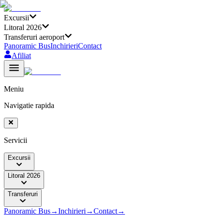
Excursii
Litoral 2026
Transferuri aeroport
Panoramic Bus
Inchirieri
Contact
Afiliat
Meniu
Navigatie rapida
Servicii
Excursii
Litoral 2026
Transferuri
Panoramic Bus
→
Inchirieri
→
Contact
→