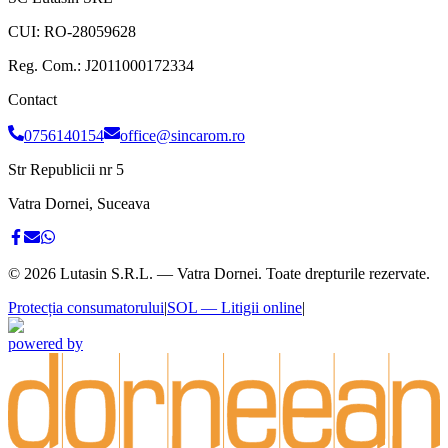
CUI:
RO-28059628
Reg. Com.:
J2011000172334
Contact
0756140154
office@sincarom.ro
Str Republicii nr 5
Vatra Dornei, Suceava
©
2026
Lutasin S.R.L. — Vatra Dornei. Toate drepturile rezervate.
Protecția consumatorului
|
SOL — Litigii online
|
powered by