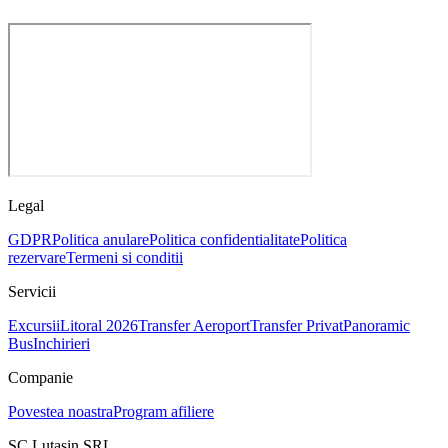
Legal
GDPR
Politica anulare
Politica confidentialitate
Politica
rezervare
Termeni si conditii
Servicii
Excursii
Litoral 2026
Transfer Aeroport
Transfer Privat
Panoramic
Bus
Inchirieri
Companie
Povestea noastra
Program afiliere
SC Lutasin SRL