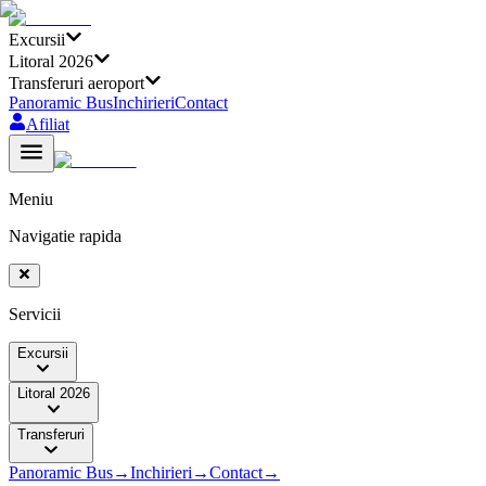
Excursii
Litoral 2026
Transferuri aeroport
Panoramic Bus
Inchirieri
Contact
Afiliat
Meniu
Navigatie rapida
Servicii
Excursii
Litoral 2026
Transferuri
Panoramic Bus
→
Inchirieri
→
Contact
→