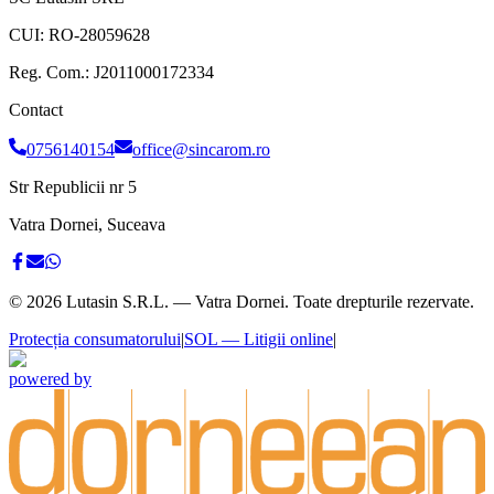
CUI:
RO-28059628
Reg. Com.:
J2011000172334
Contact
0756140154
office@sincarom.ro
Str Republicii nr 5
Vatra Dornei, Suceava
©
2026
Lutasin S.R.L. — Vatra Dornei. Toate drepturile rezervate.
Protecția consumatorului
|
SOL — Litigii online
|
powered by