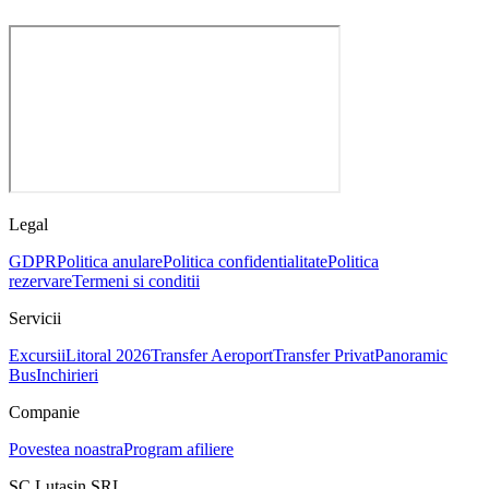
Legal
GDPR
Politica anulare
Politica confidentialitate
Politica
rezervare
Termeni si conditii
Servicii
Excursii
Litoral 2026
Transfer Aeroport
Transfer Privat
Panoramic
Bus
Inchirieri
Companie
Povestea noastra
Program afiliere
SC Lutasin SRL